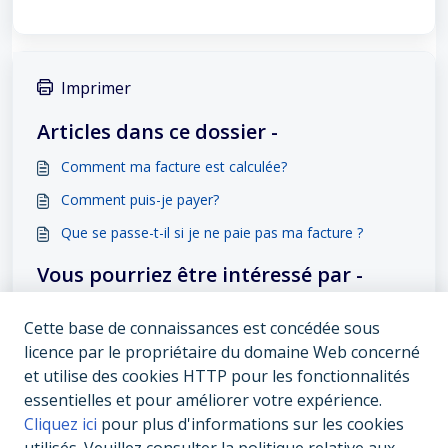
Imprimer
Articles dans ce dossier -
Comment ma facture est calculée?
Comment puis-je payer?
Que se passe-t-il si je ne paie pas ma facture ?
Vous pourriez être intéressé par -
Comment puis-je payer?
Cette base de connaissances est concédée sous
Comment m’inscrire à un compte My ista ?
licence par le propriétaire du domaine Web concerné
et utilise des cookies HTTP pour les fonctionnalités
Que se passe-t-il si je ne paie pas ma facture ?
essentielles et pour améliorer votre expérience.
Qu’est-ce que My ista ?
Cliquez ici
pour plus d'informations sur les cookies