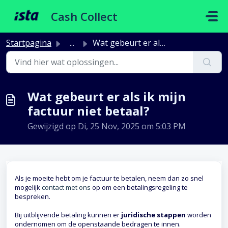
Doorgaan naar hoofdinhoud
Cash Collect
Startpagina
...
Wat gebeurt er als ik mijn factuur niet betaal?
Wat gebeurt er als ik mijn
factuur niet betaal?
Gewijzigd op Di, 25 Nov, 2025 om 5:03 PM
Als je moeite hebt om je factuur te betalen, neem dan zo snel
mogelijk
contact met ons
op om een betalingsregeling te
bespreken.
Bij uitblijvende betaling kunnen er
juridische stappen
worden
ondernomen om de openstaande bedragen te innen.