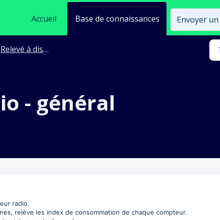
Accueil
Base de connaissances
Envoyer un 
Relevé à distance - Radio
io - général
eur radio.
unes, relève les index de consommation de chaque compteur.