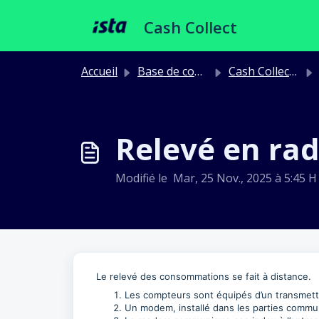
Passer au contenu principal
Cash Collect
Accueil
Base de connaissances
Cash Collect - Compteurs
Relevé en rad
Modifié le Mar, 25 Nov., 2025 à 5:45 H
Le relevé des consommations se fait à distance.
Les compteurs sont équipés d’un transmett
Un modem, installé dans les parties comm