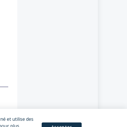
é et utilise des
our plus
Accepter