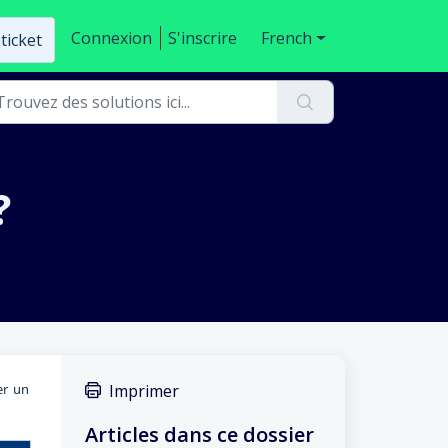
Connexion
S'inscrire
French
ticket
?
er un
Imprimer
Articles dans ce dossier