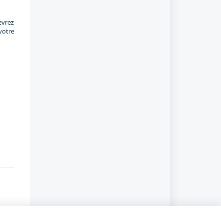
evrez
votre