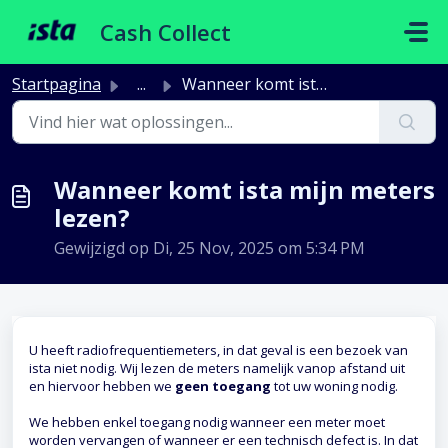
Doorgaan naar hoofdinhoud
Cash Collect
Startpagina
...
Wanneer komt ista mijn meters lezen?
Wanneer komt ista mijn meters
lezen?
Gewijzigd op Di, 25 Nov, 2025 om 5:34 PM
U heeft radiofrequentiemeters, in dat geval is een bezoek van
ista niet nodig. Wij lezen de meters namelijk vanop afstand uit
en hiervoor hebben we
geen toegang
tot uw woning nodig.
We hebben enkel toegang nodig wanneer een meter moet
worden vervangen of wanneer er een technisch defect is. In dat