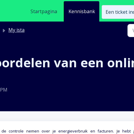
Startpagina
Kennisbank
Een ticket i
My ista
oordelen van een onli
0 PM
f de controle nemen over je energieverbruik en facturen. Je hebt