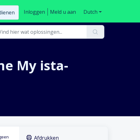
Inloggen
Meld u aan
Dutch
ndienen
ne My ista-
 geen
Afdrukken