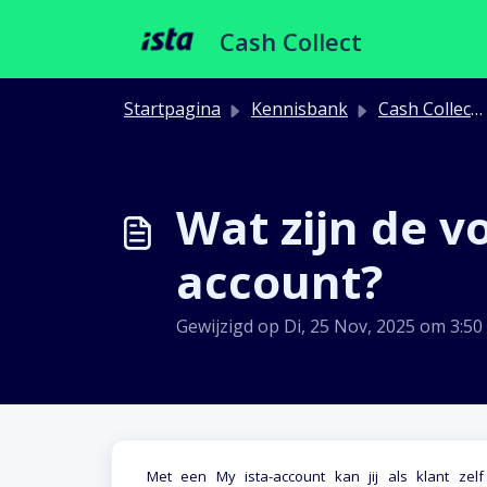
Doorgaan naar hoofdinhoud
Cash Collect
Startpagina
Kennisbank
Cash Collect Portaal
Wat zijn de v
account?
Gewijzigd op Di, 25 Nov, 2025 om 3:5
Met een My ista-account kan jij als klant zel